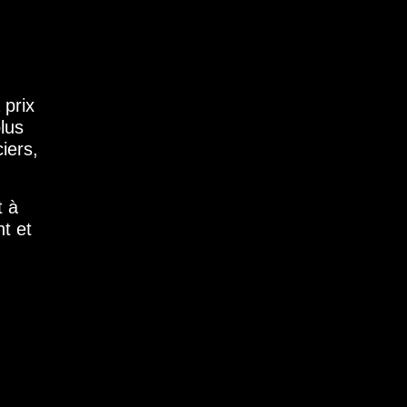
 prix
lus
iers,
t
à
t et