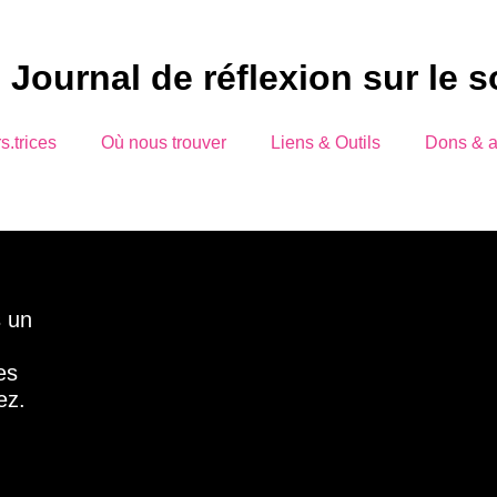
Journal de réflexion sur le 
s.trices
Où nous trouver
Liens & Outils
Dons & 
s un
es
ez.