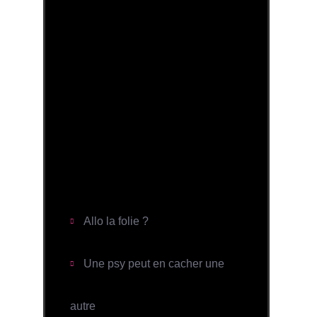
psychiatres et usager.es à travers le
rétablissement psychiatrique
Quid du diagnostic sur l'autisme
dans la société actuelle ?
"Ca s'dit pas", la parlotte.
Allo la folie ?
La dissociation traumatique
Une psy peut en cacher une
Vers la mort du DSM ?
autre