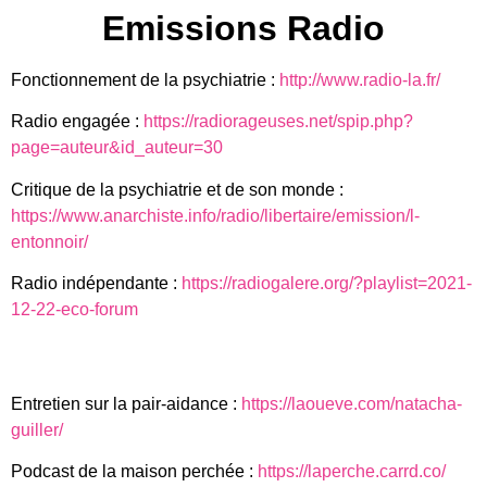
Sainte Anne - Fauve
Emissions Radio
Fonctionnement de la psychiatrie :
http://www.radio-la.fr/
Le jour se lève encore - Barbara
Radio engagée :
https://radiorageuses.net/spip.php?
Le mal de vivre - Barbara
page=auteur&id_auteur=30
Critique de la psychiatrie et de son monde :
Le stress - JP Manova
https://www.anarchiste.info/radio/libertaire/emission/l-
entonnoir/
Les gens qui doutent - Anne Sylvestre
Radio indépendante :
https://radiogalere.org/?playlist=2021-
12-22-eco-forum
Pavillon 36 - Béruvier noir
Entretien sur la pair-aidance :
https://laoueve.com/natacha-
M'accrocher ? - Loco locass
guiller/
Podcast de la maison perchée :
https://laperche.carrd.co/
What a life - Scarlet pleasure