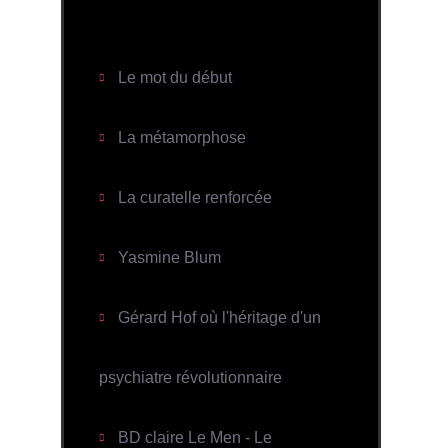
Quelques ressources
Le mot du début
La métamorphose
La curatelle renforcée
Yasmine Blum
Gérard Hof où l'héritage d'un
psychiatre révolutionnaire
BD claire Le Men - Le