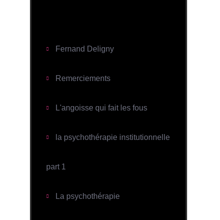
Domination masculine en milieu
hospitalier
Fernand Deligny
Remerciements
L'angoisse qui fait les fous
la psychothérapie institutionnelle
part 1
La psychothérapie