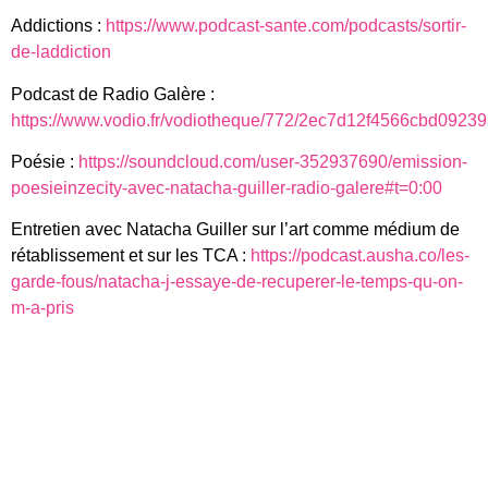
Addictions :
https://www.podcast-sante.com/podcasts/sortir-
Life in vain - Daniel Johnston
de-laddiction
Podcast de Radio Galère :
Story of an artist - Daniel Johnston
https://www.vodio.fr/vodiotheque/772/2ec7d12f4566cbd0923
Poésie :
https://soundcloud.com/user-352937690/emission-
Teenage Kicks - The Undertones
poesieinzecity-avec-natacha-guiller-radio-galere#t=0:00
Entretien avec Natacha Guiller sur l’art comme médium de
Bad Brains - Positive Mental Attitude
rétablissement et sur les TCA :
https://podcast.ausha.co/les-
garde-fous/natacha-j-essaye-de-recuperer-le-temps-qu-on-
m-a-pris
The Minutemen - Corona
Taulard - Fomo
Sleep As Deep As the Sea - Terrible Feelings