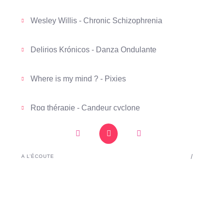
Wesley Willis - Chronic Schizophrenia
Delirios Krónicos - Danza Ondulante
Where is my mind ? - Pixies
Rpg thérapie - Candeur cyclone
Chanson précédente
Lecture
Mettre en pause
Chanson suivante
L'enfer - Stromae
/
A L’ÉCOUTE
Comment je vais faire - Hoshi
Allez là - Hoshi